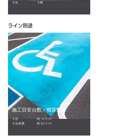
​５台
​５枚
ライン別途
施工目安台数／概算数量
１台
約 12.5 m²
５台未満
約 62.5
m²