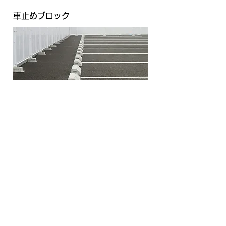
車止めブロック
施工目安台数／概算数量
​５台
10個
10台
20個
ラバーポール